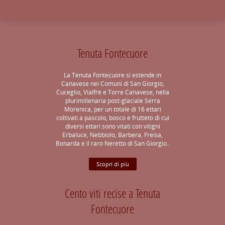
Tenuta Fontecuore
La Tenuta Fontecuore si estende in
Canavese nei Comuni di San Giorgio,
Cuceglio, Vialfrè e Torre Canavese, nella
plurimillenaria post-glaciale Serra
Morenica, per un totale di 16 ettari
coltivati a pascolo, bosco e frutteto di cui
diversi ettari sono vitati con vitigni
Erbaluce, Nebbiolo, Barbera, Freisa,
Bonarda e il raro Neretto di San Giorgio..
Scopri di più
Cento viti recise a Tenuta
Fontecuore