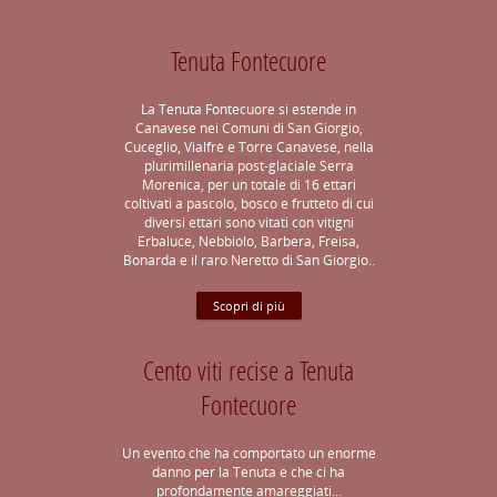
Tenuta Fontecuore
La Tenuta Fontecuore si estende in
Canavese nei Comuni di San Giorgio,
Cuceglio, Vialfrè e Torre Canavese, nella
plurimillenaria post-glaciale Serra
Morenica, per un totale di 16 ettari
coltivati a pascolo, bosco e frutteto di cui
diversi ettari sono vitati con vitigni
Erbaluce, Nebbiolo, Barbera, Freisa,
Bonarda e il raro Neretto di San Giorgio..
Scopri di più
Cento viti recise a Tenuta
Fontecuore
Un evento che ha comportato un enorme
danno per la Tenuta e che ci ha
profondamente amareggiati...