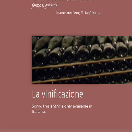
fermo ti guiderà.
Κωνσταντίνος Π. Καβάφης
La vinificazione
Sorry, this entry is only available in
Italiano
.