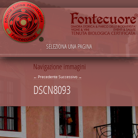
SELEZIONA UNA PAGINA
Navigazione immagini
← Precedente
Successivo →
DSCN8093