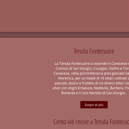
Tenuta Fontecuore
La Tenuta Fontecuore si estende in Canavese 
Comuni di San Giorgio, Cuceglio, Vialfrè e Tor
Canavese, nella plurimillenaria post-glaciale S
Morenica, per un totale di 16 ettari coltivati 
pascolo, bosco e frutteto di cui diversi ettari s
vitati con vitigni Erbaluce, Nebbiolo, Barbera, Fr
Bonarda e il raro Neretto di San Giorgio..
Scopri di più
Cento viti recise a Tenuta Fontecu