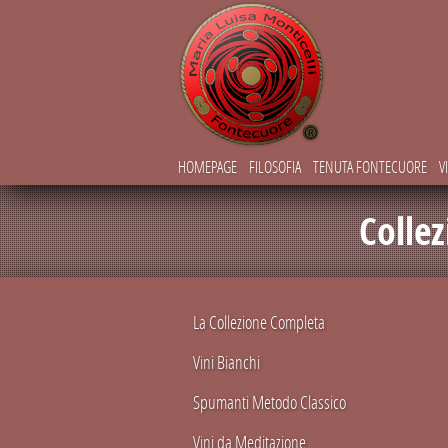
HOMEPAGE
FILOSOFIA
TENUTA FONTECUORE
V
Colle
La Collezione Completa
Vini Bianchi
Spumanti Metodo Classico
Vini da Meditazione