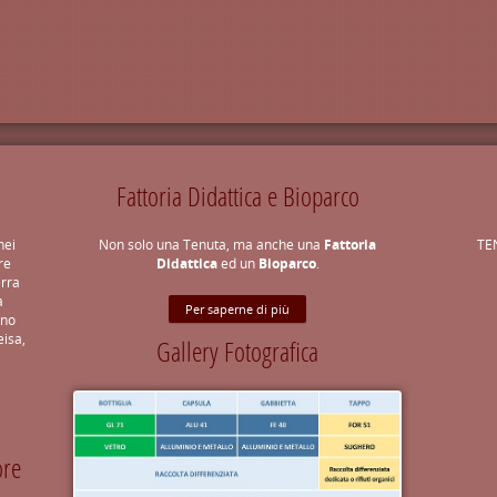
Fattoria Didattica e Bioparco
nei
Non solo una Tenuta, ma anche una
Fattoria
TE
re
Didattica
ed un
Bioparco
.
erra
a
Per saperne di più
ono
eisa,
Gallery Fotografica
ore